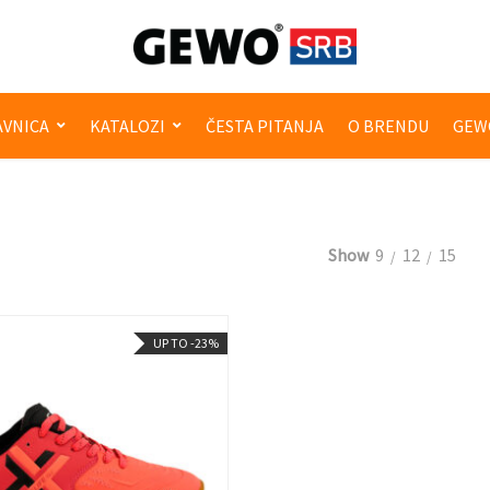
VNICA
KATALOZI
ČESTA PITANJA
O BRENDU
GEW
Show
9
12
15
UP TO -23%