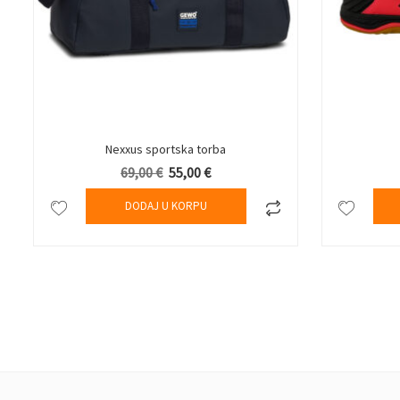
Nexxus sportska torba
69,00
€
Originalna cena je bila: 69,00 €.
55,00
€
Trenutna cena je: 55,00 €.
DODAJ U KORPU