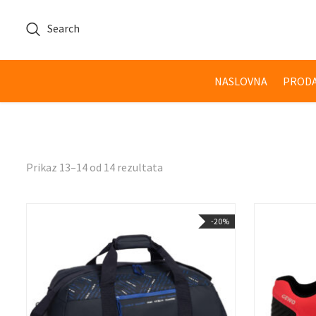
Search
NASLOVNA
PRODA
Prikaz 13–14 od 14 rezultata
-20%