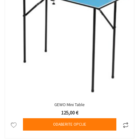
GEWO Mini Table
125,00
€
Ovaj proizv
ODABERITE OPCIJE