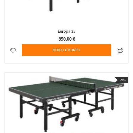
Europa 25
850,00
€
DODAJ U KORPU
-9%