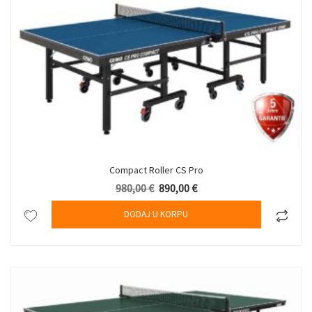
Compact Roller CS Pro
980,00
€
Originalna cena je bila: 980,00 €.
890,00
€
Trenutna cena je: 890,00 €.
DODAJ U KORPU