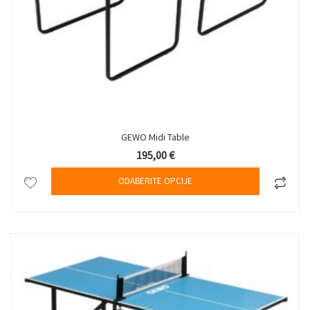
GEWO Midi Table
195,00
€
Ovaj proizv
ODABERITE OPCIJE