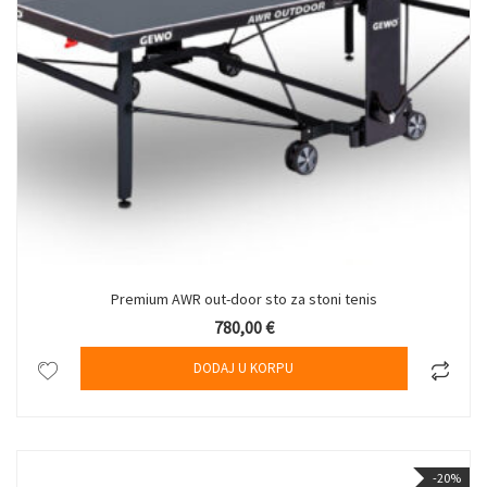
Premium AWR out-door sto za stoni tenis
780,00
€
DODAJ U KORPU
-20%