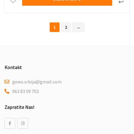
1
2
→
Kontakt
gewo.srbija@gmail.com
063 83 09 702
Zapratite Nas!