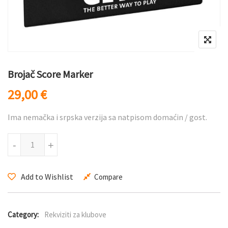
Brojač Score Marker
29,00
€
Ima nemačka i srpska verzija sa natpisom domaćin / gost.
Brojač Score Marker količina
-
+
Add to Wishlist
Compare
Category:
Rekviziti za klubove