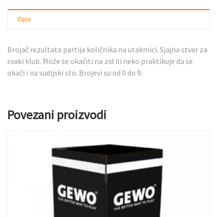
Opis
Brojač rezultata partija količnika na utakmici. Sjajna stvar za
svaki klub. Može se okačiti na zid ili neko praktikuje da se
okači i na sudijski sto. Brojevi su od 0 do 9.
Povezani proizvodi