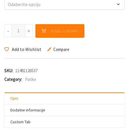
GEWO Flex Court blue & red količina
-
-
+
+
DODAJ U KORPU
Add to Wishlist
Compare
SKU:
11481126537
Category:
Patike
Opis
Dodatne informacije
Custom Tab