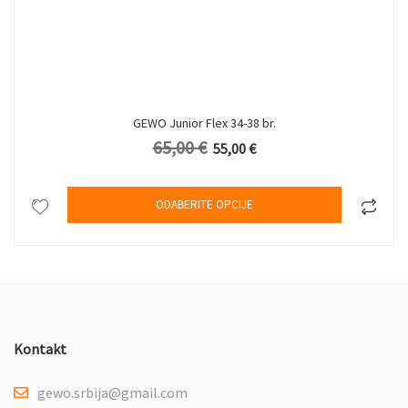
GEWO Junior Flex 34-38 br.
65,00
€
Originalna cena je bila: 65,00 €.
Trenutna cena je: 55,00 €.
55,00
€
zvod ima više varijanti. Opcije mogu biti izabrane na stranici proi
Ovaj proizv
ODABERITE OPCIJE
Kontakt
gewo.srbija@gmail.com