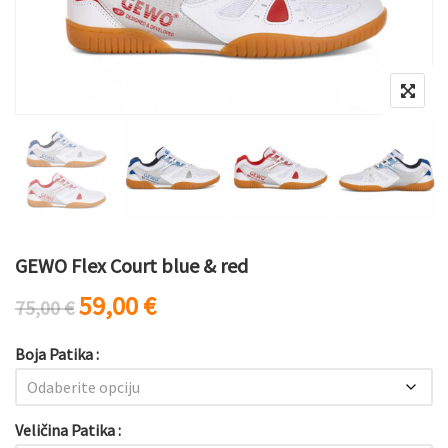
GEWO Flex Court blue & red
Originalna cena je bila: 75,00 €.
Trenutna cena je: 59,00 €.
59,00
€
75,00
€
Boja Patika
Veličina Patika