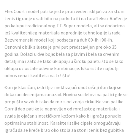
Flex Court model patike jeste proizveden isključivo za stoni
tenis i igranje u sali bilo na parketu ili na tarafleksu. Rađen je
po kalupu tradicionalnog TT-Super modela, ali sa dodacima
još kvalitetnijeg materijala naprednije tehnologije izrade.
Bezvremenski model koji podseća na duh 80-ih i 90-ih.
Osnovni oblik siluete je prvi put predstavljen pre oko 35
godina. Dolazi u dve boje: bela sa plavim i bela sa crvenim
detaljima i zato se lako uklapaju u široku paletu što se lako
uklapa uz ostale odevne kombinacije. Iskoristite najbolji
odnos cena i kvaliteta na tržištu!
Đon je klasičan, izdržljiv i neklizajući unutrašnji đon koji se
dokazao decenijama unazad. Novina su delovi na patici gde se
propušta vazduh tako da miris od znoja cirkuliše van patike.
Gornji deo patike je napravljen od mrežastog materijala i
svuda je ojačan sintetičkom kožom kako bi igraču ponudio
optimalnu stabilnost. Karakteristike cipele omogućavaju
igraču da se kreće brzo oko stola za stoni tenis bez gubitka