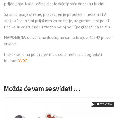
prijanjanja. Mala težina cipele daje igraču dodatnu brzinu.
Sa unutrašnje strane, postavljen je popularni mekani ELA
uložak što ih čini prijatnim za nošenje, uz gumeni potpalat.
Patike su dostupne i u zlatno beloj boji (pogledati na sajtu).
NAPOMENA
: od veličina dostupno samo brojevi 41 i 42 plave i
crvene
Prikaz veličina po brojevima u centimetrima pogledati
klikom
OVDE
.
Možda će vam se svideti …
UP TO -13%