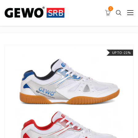
0
UP TO -21%