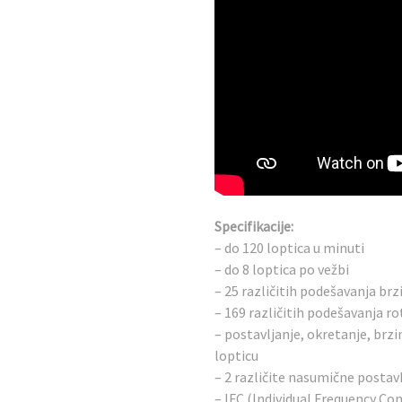
Specifikacije:
– do 120 loptica u minuti
– do 8 loptica po vežbi
– 25 različitih podešavanja brz
– 169 različitih podešavanja ro
– postavljanje, okretanje, brzin
lopticu
– 2 različite nasumične postav
– IFC (Individual Frequency C