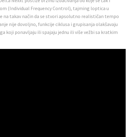
Delta Nexxt postiže brzinu izbacivanja od koje se čak i
-om (Individual Frequency Control), tajming loptica u
e na takav način da se stvori apsolutno realističan tempo
nje nije dovoljno, funkcije ciklusa i grupisanja olakšavaju
a koji ponavljaju ili spajaju jednu ili više vežbi sa kratkim