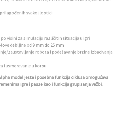
 prilagođenih svakoj loptici
o visini za simulaciju različitih situacija u igri
love debljine od 9 mm do 25 mm
anje/zaustavljanje robota i podešavanje brzine izbacivanja
ca i usmeravanje u korpu
lpha model jeste i posebna funkcija ciklusa omogućava
remenima igre i pauze kao i funkcija grupisanja vežbi.