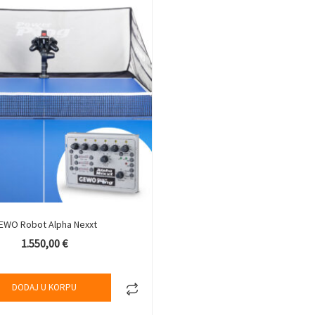
EWO Robot Alpha Nexxt
1.550,00
€
DODAJ U KORPU