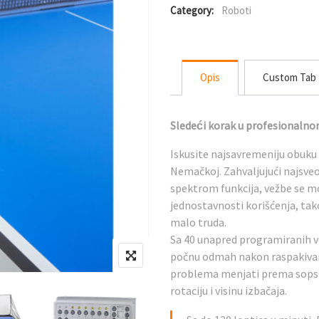
Category:
Roboti
Opis
Custom Tab
Sledeći korak u profesionaln
Iskusite najsavremeniju obuku 
Nemačkoj. Zahvaljujući najsve
spektrom funkcija, vežbe se mo
jednostavnosti korišćenja, tak
malo truda.
Sa 40 unapred programiranih ve
počnu odmah nakon raspakivan
problema menjati prema sopst
rotaciju i visinu izbačaja.