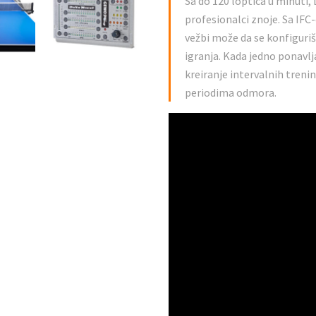
Sa do 120 loptica u minuti, 
profesionalci znoje. Sa IFC
vežbi može da se konfiguriš
igranja. Kada jedno ponavlja
kreiranje intervalnih trening
periodima odmora.