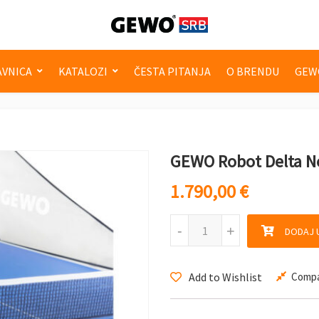
VNICA
KATALOZI
ČESTA PITANJA
O BRENDU
GEW
GEWO Robot Delta N
1.790,00
€
GEWO Robot Delta Nexxt k
-
+
DODAJ 
Add to Wishlist
Comp