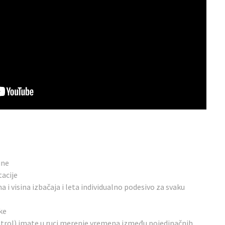
ine
tacije
a i visina izbačaja i leta individualno podesivo za svaku
ke
ontrol) imate u ruci merenje vremena između pojedinačnih