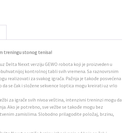
om treningu stonog tenisa!
uz Delta Nexxt verziju GEWO robota koji je proizveden u
obuhvatnijoj kontrolnoj tabli svih vremena. Sa raznovrsnim
gu realizovati za svakog igrača. Pažnja je takođe posvećena
o da se čak i složene sekvence loptica mogu kreirati uz vrlo
žbi za igrače svih nivoa veština, intenzivni treninzi mogu da
ja. Ako je potrebno, sve vežbe se takođe mogu bez
venim zamislima. Slobodno prilagodite položaj, brzinu,