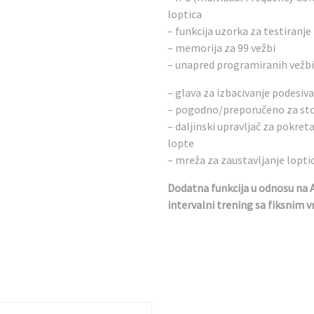
loptica
– funkcija uzorka za testiranje
– memorija za 99 vežbi
– unapred programiranih vežbi
– glava za izbacivanje podesiva p
– pogodno/preporučeno za sto
– daljinski upravljač za pokret
lopte
– mreža za zaustavljanje lopti
Dodatna funkcija u odnosu na A
intervalni trening sa fiksnim v