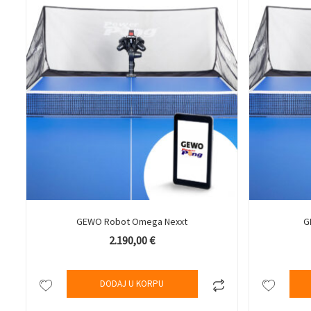
GEWO Robot Omega Nexxt
G
2.190,00
€
DODAJ U KORPU