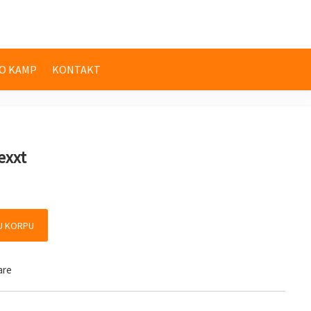
O KAMP
KONTAKT
exxt
oličina
U KORPU
are