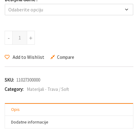
Green Confusion-trava količina
-
+
Add to Wishlist
Compare
SKU:
11027300000
Category:
Materijali - Trava / Soft
Opis
Dodatne informacije