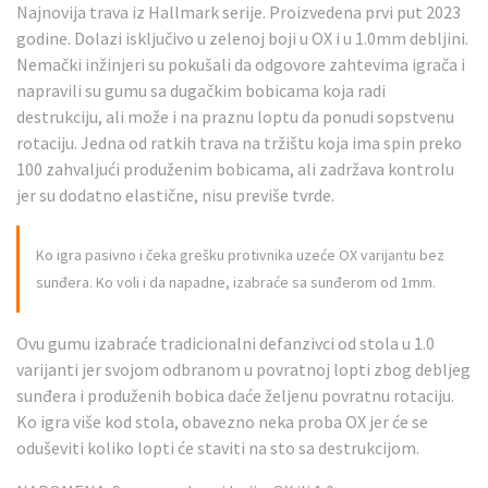
Najnovija trava iz Hallmark serije. Proizvedena prvi put 2023
godine. Dolazi isključivo u zelenoj boji u OX i u 1.0mm debljini.
Nemački inžinjeri su pokušali da odgovore zahtevima igrača i
napravili su gumu sa dugačkim bobicama koja radi
destrukciju, ali može i na praznu loptu da ponudi sopstvenu
rotaciju. Jedna od ratkih trava na tržištu koja ima spin preko
100 zahvaljući produženim bobicama, ali zadržava kontrolu
jer su dodatno elastične, nisu previše tvrde.
Ko igra pasivno i čeka grešku protivnika uzeće OX varijantu bez
sunđera. Ko voli i da napadne, izabraće sa sunđerom od 1mm.
Ovu gumu izabraće tradicionalni defanzivci od stola u 1.0
varijanti jer svojom odbranom u povratnoj lopti zbog debljeg
sunđera i produženih bobica daće željenu povratnu rotaciju.
Ko igra više kod stola, obavezno neka proba OX jer će se
oduševiti koliko lopti će staviti na sto sa destrukcijom.