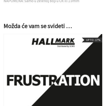
NAPOMENA: Samo u zelenoj boji u OX ili 1.0mm
Možda će vam se svideti …
UP TO -17%