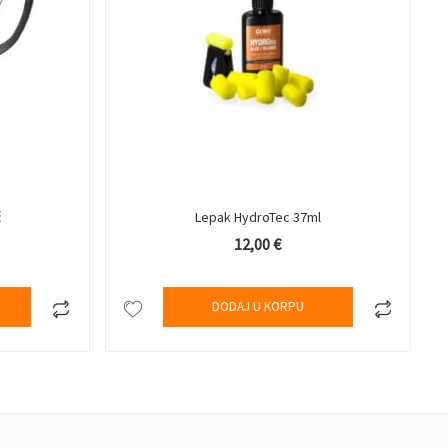
ć
Lepak HydroTec 37ml
12,00
€
DODAJ U KORPU