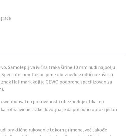
 igrače
rvo. Samolepljiva ivična traka širine 10 mm nudi najbolju
. Specijalni umetak od pene obezbeđuje odličnu zaštitu
a znak Hallmark koji je GEWO podbrend specilizovan za
n).
a sveobuhvatnu pokrivenost i obezbeđuje efikasnu
aka rolna ivične trake dovoljna je da potpuno obloži jedan
nudi praktično rukovanje tokom primene, već takođe