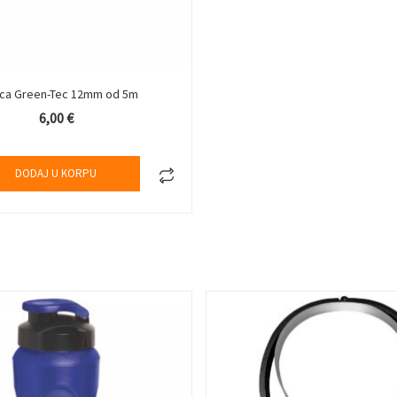
ica Green-Tec 12mm od 5m
6,00
€
DODAJ U KORPU