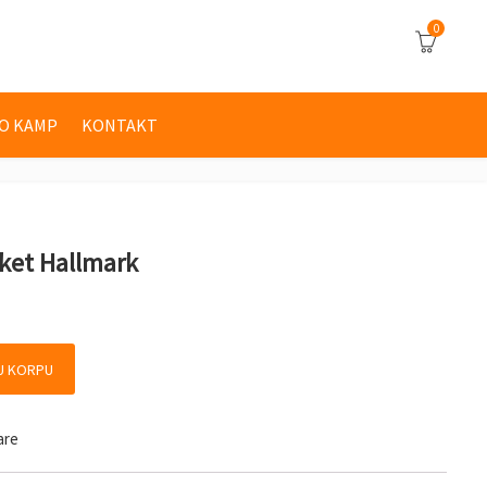
0
O KAMP
KONTAKT
eket Hallmark
llmark količina
U KORPU
are