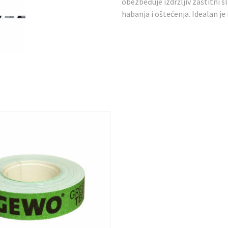
obezbeđuje izdržljiv zaštitni sl
habanja i oštećenja. Idealan j