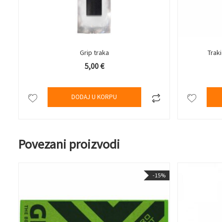
Grip traka
Trak
5,00
€
DODAJ U KORPU
Povezani proizvodi
-15%