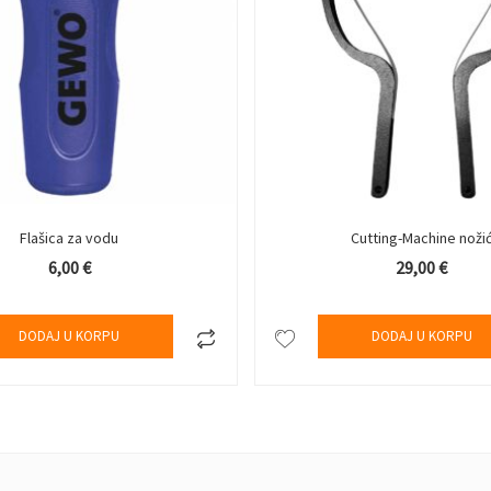
Flašica za vodu
Cutting-Machine noži
6,00
€
29,00
€
DODAJ U KORPU
DODAJ U KORPU