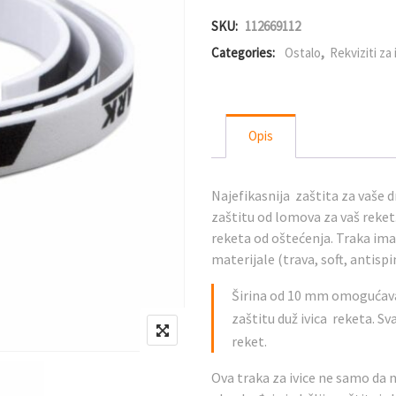
SKU:
112669112
Categories:
Ostalo
,
Rekviziti za
Opis
Najefikasnija zaštita za vaše d
zaštitu od lomova za vaš reket
reketa od oštećenja. Traka im
materijale (trava, soft, antispi
Širina od 10 mm omogućav
zaštitu duž ivica reketa. Sv
reket.
Ova traka za ivice ne samo da 