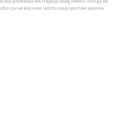
oj koji produžava vek trajanja vašeg reketa i štiti ga od
e izbor za sve koji cene zaštitu svoje sportske opreme.