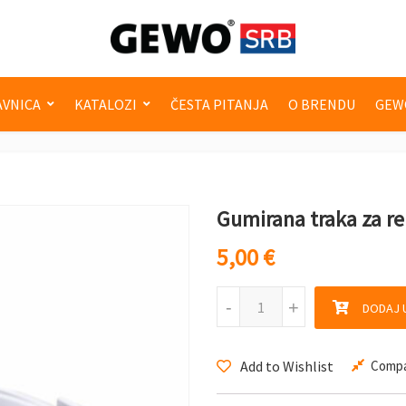
VNICA
KATALOZI
ČESTA PITANJA
O BRENDU
GEW
Gumirana traka za r
5,00
€
Gumirana traka za reket Ha
-
-
+
+
DODAJ 
Add to Wishlist
Comp