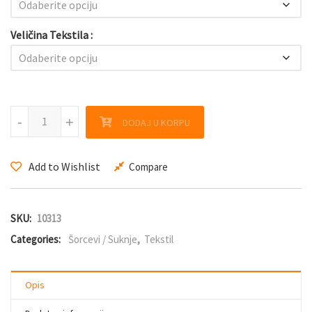
Veličina Tekstila
Luiza količina
-
-
+
+
DODAJ U KORPU
Add to Wishlist
Compare
SKU:
10313
Categories:
Šorcevi / Suknje
,
Tekstil
Opis