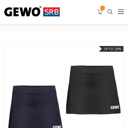
0
UP TO -24%