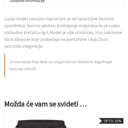
Dodatne informacije
Luzia model suknjice napravljen je od rastezljive tkanine,
spandeksa. Veoma udobno pristajanje osigurava da se svako
slobodno kretati u igri. Model je više strukiran, ima sakrivene
kose džepove koje podsećaju na pantalone i daju čistu
sportsku elegenciju.
Za sav novac koji date za ovaj proizvod dobićete dugotrajan
koristan tekstil!
Možda će vam se svideti …
UP TO -12%