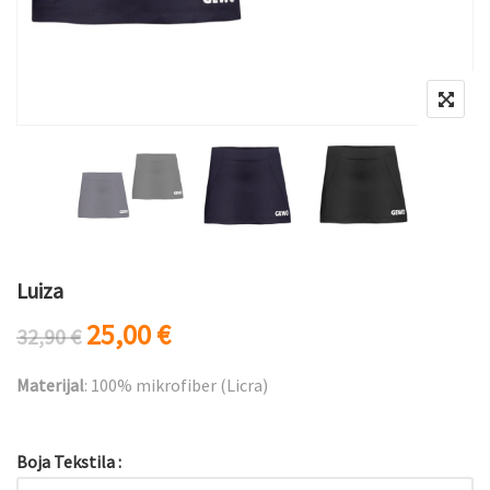
Luiza
Originalna cena je bila: 32,90 €.
Trenutna cena je: 25,00 €.
25,00
€
32,90
€
Materijal
: 100% mikrofiber (Licra)
Boja Tekstila