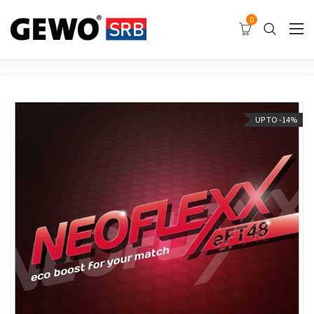
0
UP TO -14%