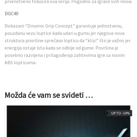
prvenstveno fokusira ova serija. Pogodno za igrače svih nivoa.
DGC40
Dokazani “Dinamic Grip Concept” garantuje jedinstvenu,
pouzdanu vezu loptice kada udari u gumu jer njegova nova
struktura površine sprečava lopticu da “klizi” što je važno jer
energija ostaje ista kada se odbije od gume. Površina je
posebno razvijena i prilagođenja zahtevima igre sa novim
ABS lopticama.
Možda će vam se svideti …
UP TO -14%