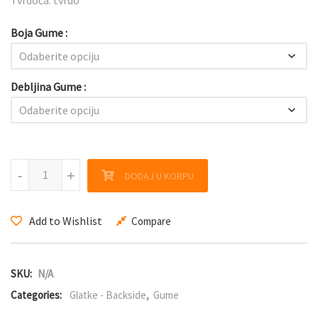
Boja Gume
Debljina Gume
NeoFlexx eFT 48 količina
-
-
+
+
DODAJ U KORPU
Add to Wishlist
Compare
SKU:
N/A
Categories:
Glatke - Backside
,
Gume