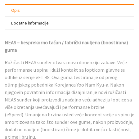
Opis
Dodatne informacije
NEAS – besprekorno tačan / fabrički nauljena (boostirana)
guma
Ružičasti NEAS sunđer otvara novu dimenziju zabave. Veće
performanse u spinu i duži kontakt sa lopticom glavne su
odlike iz serije eFT 48. Ova guma testirana je od prvog
olimpijskog pobednika Korejanca Yoo Nam Kyu-a. Nakon
njegovih povratnih informacija dizajniran je novi ružičasti
NEAS sunđer koji proizvodi značajno veću adheziju loptice sa
više okretanja uvećavajući i performanse brzine
(eSpeed). Umanjena brzina usled veće koncentracije u spinu je
amortizovana tako što sunđer ove gume, nakon proizvodnje,
dodatno nauljen (boostiran) čime je dobila veću elastičnost,
a time i brzinu.