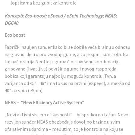
lopticama bez gubitka kontrole
Koncepti: Eco-boost; eSpeed / eSpin Technology; NEAS;
DGC40
Eco boost
Fabrički nauljen sunđer kako bi se dobila veća brzinu u odnosu
na glavnu ideju u proizvodnji gume, a to je spin i kontrola. Na
taj način serija Neoflexx guma čini savršenu kombinaciju
gripovane (hvatljive) površine gume i novog rasporeda
bobica koji garantuju najbolju moguću kontrolu. Tvrđa
varijanta od 45° i 48° ima fokus na brzini (eSpeed), a mekša od
40° na spin (eSpin).
NEAS – “New Efficiency Active System”
„Novi aktivni sistem efikasnosti” – besprekorno tačan. Novo
razvijen sunđer NEAS obezbeđuje dovoljno brzine u svim
ofanzivnim udarcima – međutim, to je kontrola na koju se