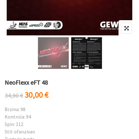
NeoFlexx eFT 48
Originalna cena je bila: 34,90 €.
Trenutna cena je: 30,00 €.
30,00
€
34,90
€
Brzina: 98
Kontrola: 94
Spin: 112
Stil: ofanzivan
Tvrdoća: tvrdo