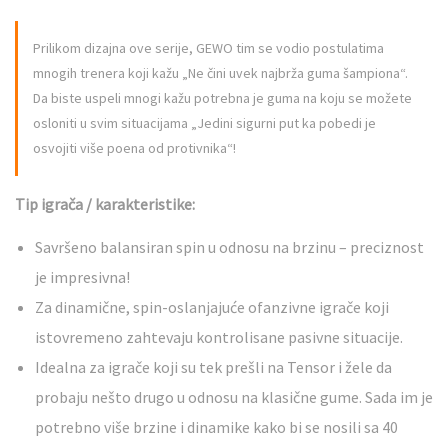
Prilikom dizajna ove serije, GEWO tim se vodio postulatima
mnogih trenera koji kažu „Ne čini uvek najbrža guma šampiona“.
Da biste uspeli mnogi kažu potrebna je guma na koju se možete
osloniti u svim situacijama „Jedini sigurni put ka pobedi je
osvojiti više poena od protivnika“!
Tip igrača / karakteristike:
Savršeno balansiran spin u odnosu na brzinu – preciznost
je impresivna!
Za dinamične, spin-oslanjajuće ofanzivne igrače koji
istovremeno zahtevaju kontrolisane pasivne situacije.
Idealna za igrače koji su tek prešli na Tensor i žele da
probaju nešto drugo u odnosu na klasične gume. Sada im je
potrebno više brzine i dinamike kako bi se nosili sa 40