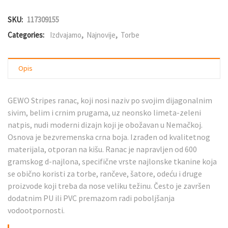
SKU:
117309155
Categories:
Izdvajamo
,
Najnovije
,
Torbe
Opis
GEWO Stripes ranac, koji nosi naziv po svojim dijagonalnim
sivim, belim i crnim prugama, uz neonsko limeta-zeleni
natpis, nudi moderni dizajn koji je obožavan u Nemačkoj.
Osnova je bezvremenska crna boja. Izrađen od kvalitetnog
materijala, otporan na kišu. Ranac je napravljen od 600
gramskog d-najlona, specifične vrste najlonske tkanine koja
se obično koristi za torbe, rančeve, šatore, odeću i druge
proizvode koji treba da nose veliku težinu. Često je završen
dodatnim PU ili PVC premazom radi poboljšanja
vodootpornosti.