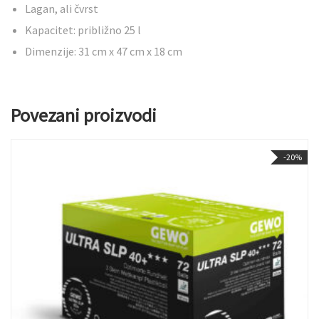
Lagan, ali čvrst
Kapacitet: približno 25 l
Dimenzije: 31 cm x 47 cm x 18 cm
Povezani proizvodi
-20%