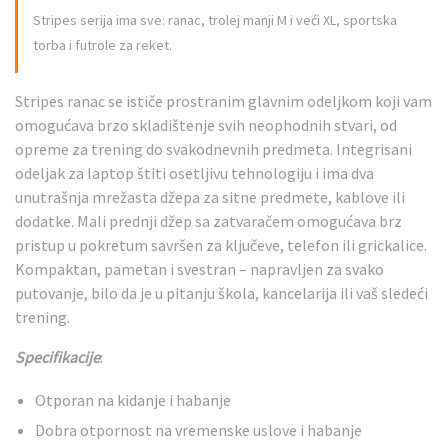
Stripes serija ima sve: ranac, trolej manji M i veći XL, sportska
torba i futrole za reket.
Stripes ranac se ističe prostranim glavnim odeljkom koji vam
omogućava brzo skladištenje svih neophodnih stvari, od
opreme za trening do svakodnevnih predmeta. Integrisani
odeljak za laptop štiti osetljivu tehnologiju i ima dva
unutrašnja mrežasta džepa za sitne predmete, kablove ili
dodatke. Mali prednji džep sa zatvaračem omogućava brz
pristup u pokretum savršen za ključeve, telefon ili grickalice.
Kompaktan, pametan i svestran – napravljen za svako
putovanje, bilo da je u pitanju škola, kancelarija ili vaš sledeći
trening.
Specifikacije
:
Otporan na kidanje i habanje
Dobra otpornost na vremenske uslove i habanje