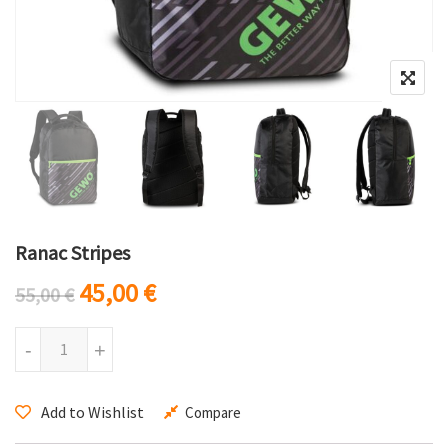
Ranac Stripes
Originalna cena je bila: 55,00 €.
Trenutna cena je: 45,00 €.
45,00
€
55,00
€
Ranac Stripes količina
-
+
Add to Wishlist
Compare