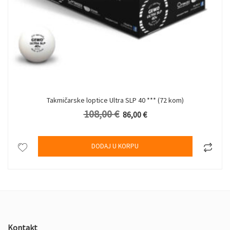
Takmičarske loptice Ultra SLP 40 *** (72 kom)
108,00
€
 €.
Originalna cena je bila: 108,00 €.
Trenutna cena je: 86,00 €.
86,00
€
DODAJ U KORPU
Kontakt