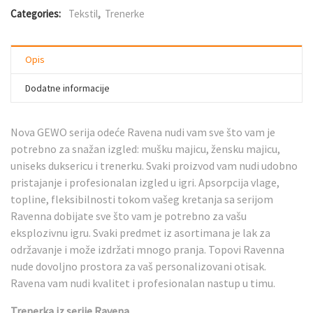
Categories:
Tekstil
,
Trenerke
Opis
Dodatne informacije
Nova GEWO serija odeće Ravena nudi vam sve što vam je
potrebno za snažan izgled: mušku majicu, žensku majicu,
uniseks duksericu i trenerku. Svaki proizvod vam nudi udobno
pristajanje i profesionalan izgled u igri. Apsorpcija vlage,
topline, fleksibilnosti tokom vašeg kretanja sa serijom
Ravenna dobijate sve što vam je potrebno za vašu
eksplozivnu igru. Svaki predmet iz asortimana je lak za
održavanje i može izdržati mnogo pranja. Topovi Ravenna
nude dovoljno prostora za vaš personalizovani otisak.
Ravena vam nudi kvalitet i profesionalan nastup u timu.
Trenerka iz serije Ravena