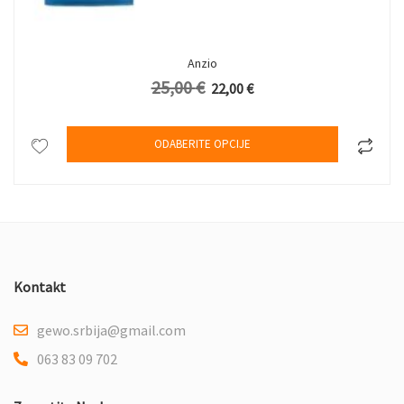
Anzio
25,00
€
Originalna cena je bila: 25,00 €.
Trenutna cena je: 22,00 €.
22,00
€
Ovaj proizv
ODABERITE OPCIJE
Kontakt
gewo.srbija@gmail.com
063 83 09 702