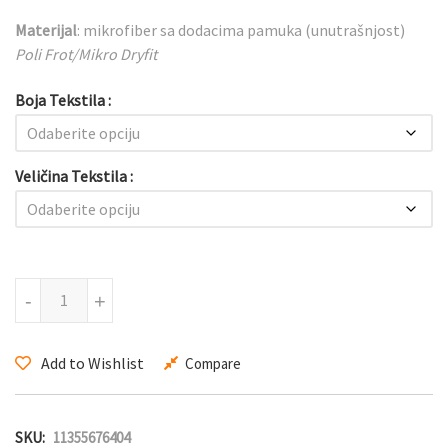
Materijal
: mikrofiber sa dodacima pamuka (unutrašnjost)
Poli Frot/Mikro Dryfit
Boja Tekstila
Veličina Tekstila
Ravena trenerka količina
-
+
Add to Wishlist
Compare
SKU:
11355676404