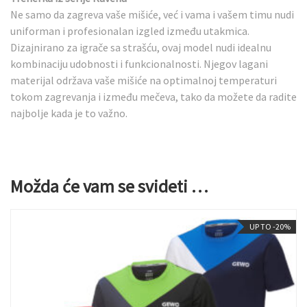
Ne samo da zagreva vaše mišiće, već i vama i vašem timu nudi
uniforman i profesionalan izgled između utakmica.
Dizajnirano za igrače sa strašću, ovaj model nudi idealnu
kombinaciju udobnosti i funkcionalnosti. Njegov lagani
materijal održava vaše mišiće na optimalnoj temperaturi
tokom zagrevanja i između mečeva, tako da možete da radite
najbolje kada je to važno.
Možda će vam se svideti …
UP TO -20%