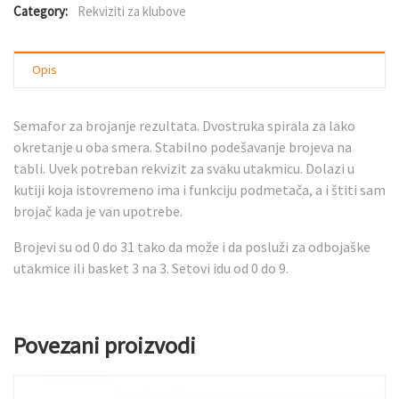
Category:
Rekviziti za klubove
Opis
Semafor za brojanje rezultata. Dvostruka spirala za lako
okretanje u oba smera. Stabilno podešavanje brojeva na
tabli. Uvek potreban rekvizit za svaku utakmicu. Dolazi u
kutiji koja istovremeno ima i funkciju podmetača, a i štiti sam
brojač kada je van upotrebe.
Brojevi su od 0 do 31 tako da može i da posluži za odbojaške
utakmice ili basket 3 na 3. Setovi idu od 0 do 9.
Povezani proizvodi