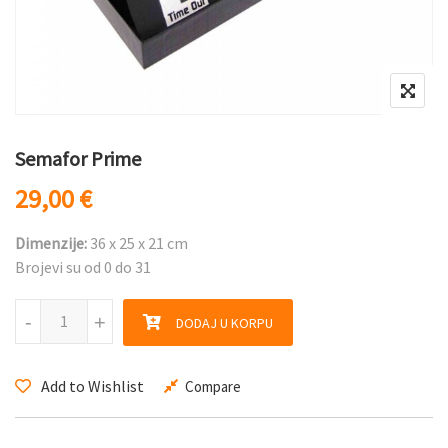
Semafor Prime
29,00
€
Dimenzije:
36 x 25 x 21 cm
Brojevi su od 0 do 31
Semafor Prime količina
-
-
+
+
DODAJ U KORPU
Add to Wishlist
Compare