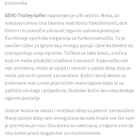
protivnika.
GEVO Trolley kofer:
napravljen je u M veličini. Meka, ali
robusna tamno siva tkanina nudi dosta fleksibilnosti, dok
čvrsti crni plastični zatvarač sigurno zatvara poklopac.
Kombinuje sportsku eleganciju sa funkcionalnošću. To je
savršen izbor za igrače koji mnogo putuju i žele bezbedno da
transportuju svoju opremu. Točkovi se lako kreću, a ručica
koja se može produžiti olakšava transport. Kada ručka više
nije potrebna, može se spojiti i nestati u zadnji džep, koji se
može zatvoriti patent zatvaračem. Bočni i donji delovi su
prekriveni mat crnim plastičnim materijalom kako bi se
zaštitili od vlage i prljavštine. Stabilan bočni deo obezbeđuje
sigurno postolje.
Unutar kolica se nalazi i mrežasti džep sa patent zatvaračem.
Manji spoljni džep vam omogućava da uvek imate sve što vam
je potrebno pri ruci. Ova kolica su svestrana, a sigurni smo da
nisu samo pravo bogatstvo za stonotenisere.