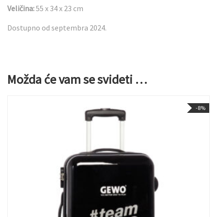
Veličina:
55 x 34 x 23 cm
Dostupno od septembra 2024.
Možda će vam se svideti …
-8%