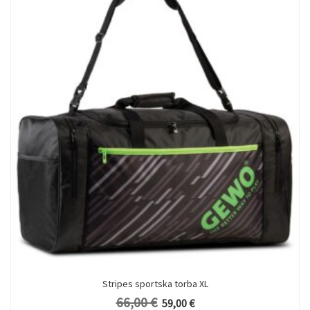
Stripes sportska torba XL
66,00
€
Originalna cena je bila: 66,00 €.
Trenutna cena je: 59,00 €.
59,00
€