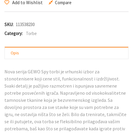
Add to Wishlist
Compare
SKU:
113538230
Category:
Torbe
Opis
Nova serija GEWO Spy torbi je vrhunski izbor za
stonotenisere koji cene stil, funkcionalnost i izdržljivost.
Svaki detalj je pažljivo razmotren i ispunjava savremene
potrebe posvećenih igrača. Napravljeno od visokokvalitetne
tamnosive tkanine koja je bezvremenskog izgleda. Sa
dovoljno prostora za sve stavke koje su vam potrebne za
igru, ne ostavlja ništa što se želi. Bilo da trenirate, takmičite
se ili putujete, ova torba se fleksibilno prilagođava vašim
potrebama, baš kao što se prilagođavate kada igrate protiv