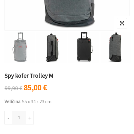
Spy kofer Trolley M
Originalna cena je bila: 99,90 €.
Trenutna cena je: 85,00 €.
85,00
€
99,90
€
Veličina:
55 x 34 x 23 cm
Spy kofer Trolley M količina
-
+