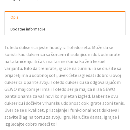
Opis
Dodatne informacije
Toledo dukserica jeste hoody iz Toledo seta. Može da se
koristi kao dukserica sa šorcem ili suknjicom dok odmarate
na takmičenju ili čak i na farmerkama ko želi kežuel
varijantu. Bilo da trenirate, igrate na turniru ili se družite sa
prijateljima u udobnoj sofi, uvek ćete izgledati dobro u ovoj
dukserici. Uparite svoju Toledo duksericu sa odgovarajućom
GEWO majicom jer ima i Toledo serija majica ili sa GEWO
pantalonama za vaš novi kompletan izgled. Izaberite ovu
duksericu i doživite vrhunsku udobnost dok igrate stoni tenis.
Uverite se u kvalitet, pristajanje i funkcionalnost dukseva i
stavite šlag na tortu za svoju igru. Naručite danas, igrajte i
izgledajte dobro radeći to!