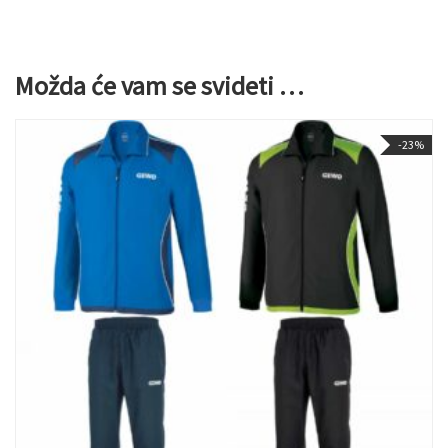
Možda će vam se svideti …
-23%