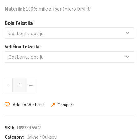
Materijal
: 100% mikrofiber (Micro DryFit)
Boja Tekstila
Veličina Tekstila
Toledo Hoody količina
-
+
Add to Wishlist
Compare
SKU:
10999915502
Category:
Jakne / Duksevi