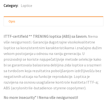
Category:
Loptice
Opis
ITTF-certifield ** TRENING loptica (ABS) sa šavom.
Nema
više nesigurnosti. Garancija dugotrajne visokokvalitetne
loptice sa konzistentnim karakteristikama i značajno dužim
vekom postojanja u odnosu na raniju generaciju. U
proizvodnji se koriste najupečatljivije metode selekcije kako
bi se garantovala balasirana debljina zida loptice u srazmeri
sa tvrdoćom koja rezultatira poboljšanjom izdržljivošću bez
negativnih uticaja na funkcije reprodukcije. Loptica je
razvijena na osnovu usaglašene kontrole kvaliteta ITTF-a;
ABS (acrylonitrile-butadience-styrene copolymer).
No more insecurity” ! Nema više nesigurnosti!