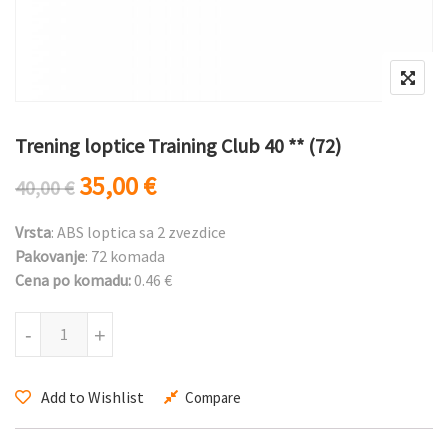
Trening loptice Training Club 40 ** (72)
Originalna cena je bila: 40,00 €.
Trenutna cena je: 35,00 €.
35,00
€
40,00
€
Vrsta
: ABS loptica sa 2 zvezdice
Pakovanje
: 72 komada
Cena po komadu:
0.46 €
Trening loptice Training Club 40 ** (72) količina
-
+
Add to Wishlist
Compare