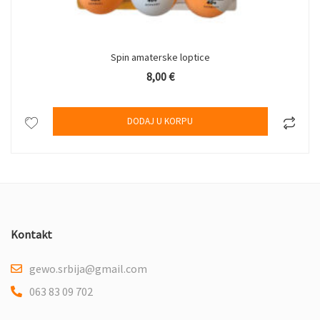
Spin amaterske loptice
8,00
€
DODAJ U KORPU
Kontakt
gewo.srbija@gmail.com
063 83 09 702