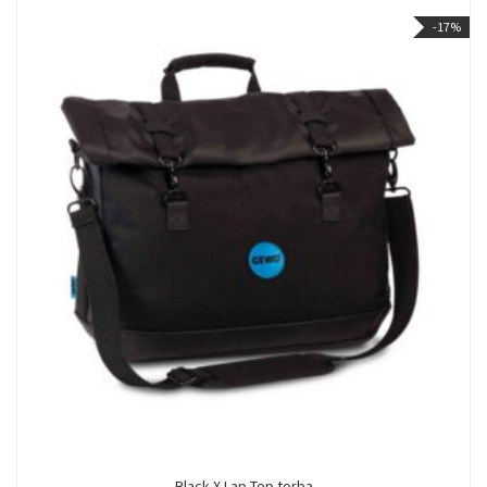
-17%
Black-X Lap Top torba