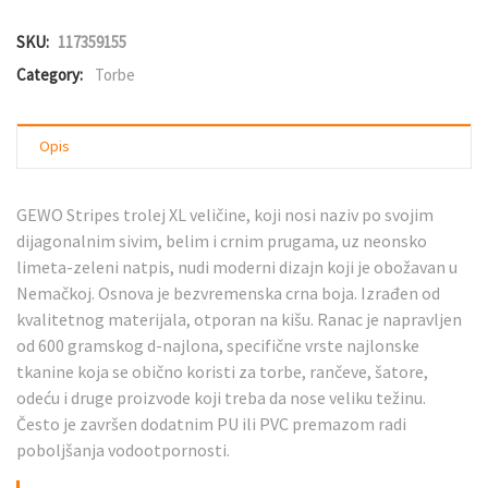
SKU:
117359155
Category:
Torbe
Opis
GEWO Stripes trolej XL veličine, koji nosi naziv po svojim
dijagonalnim sivim, belim i crnim prugama, uz neonsko
limeta-zeleni natpis, nudi moderni dizajn koji je obožavan u
Nemačkoj. Osnova je bezvremenska crna boja. Izrađen od
kvalitetnog materijala, otporan na kišu. Ranac je napravljen
od 600 gramskog d-najlona, specifične vrste najlonske
tkanine koja se obično koristi za torbe, rančeve, šatore,
odeću i druge proizvode koji treba da nose veliku težinu.
Često je završen dodatnim PU ili PVC premazom radi
poboljšanja vodootpornosti.