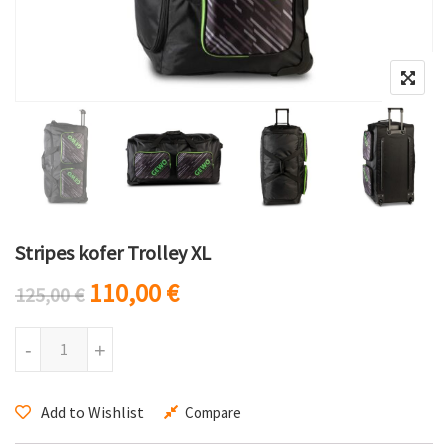
Stripes kofer Trolley XL
Originalna cena je bila: 125,00 €.
Trenutna cena je: 110,00 
110,00
€
125,00
€
Stripes kofer Trolley XL količina
-
+
Add to Wishlist
Compare