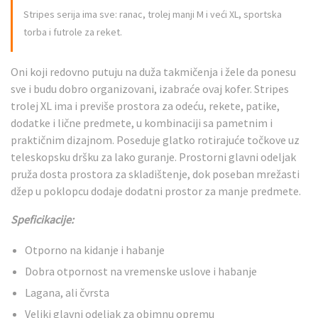
Stripes serija ima sve: ranac, trolej manji M i veći XL, sportska
torba i futrole za reket.
Oni koji redovno putuju na duža takmičenja i žele da ponesu
sve i budu dobro organizovani, izabraće ovaj kofer. Stripes
trolej XL ima i previše prostora za odeću, rekete, patike,
dodatke i lične predmete, u kombinaciji sa pametnim i
praktičnim dizajnom. Poseduje glatko rotirajuće točkove uz
teleskopsku dršku za lako guranje. Prostorni glavni odeljak
pruža dosta prostora za skladištenje, dok poseban mrežasti
džep u poklopcu dodaje dodatni prostor za manje predmete.
Speficikacije:
Otporno na kidanje i habanje
Dobra otpornost na vremenske uslove i habanje
Lagana, ali čvrsta
Veliki glavni odeljak za obimnu opremu