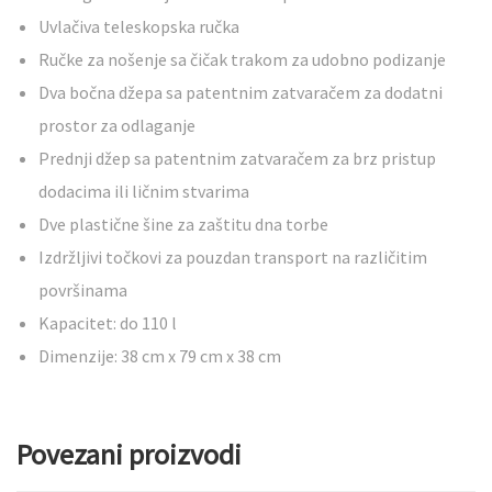
Uvlačiva teleskopska ručka
Ručke za nošenje sa čičak trakom za udobno podizanje
Dva bočna džepa sa patentnim zatvaračem za dodatni
prostor za odlaganje
Prednji džep sa patentnim zatvaračem za brz pristup
dodacima ili ličnim stvarima
Dve plastične šine za zaštitu dna torbe
Izdržljivi točkovi za pouzdan transport na različitim
površinama
Kapacitet: do 110 l
Dimenzije: 38 cm x 79 cm x 38 cm
Povezani proizvodi