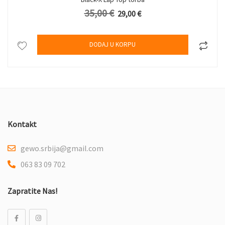
35,00
€
.
Originalna cena je bila: 35,00 €.
Trenutna cena je: 29,00 €.
29,00
€
DODAJ U KORPU
Kontakt
gewo.srbija@gmail.com
063 83 09 702
Zapratite Nas!