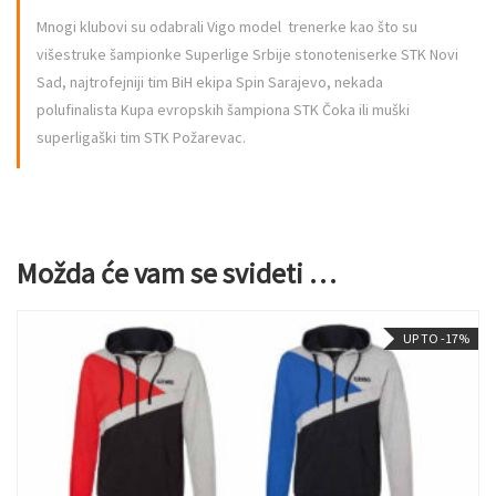
Mnogi klubovi su odabrali Vigo model trenerke kao što su
višestruke šampionke Superlige Srbije stonoteniserke STK Novi
Sad, najtrofejniji tim BiH ekipa Spin Sarajevo, nekada
polufinalista Kupa evropskih šampiona STK Čoka ili muški
superligaški tim STK Požarevac.
Možda će vam se svideti …
UP TO -17%