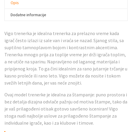
Opis
Dodatne informacije
Vigo trenerka je idealna trenerka za prelazno vreme kada
igrač često izlazi iz sale van i vraća se nazad. Sjanog stila, sa
suptilno tamnoplavom bojom i kontrastnim akcentima.
Trenerka mnogo prija za toplije vreme jer drži igrača toplim,
a ne utiče na sparinu. Napravljeno od laganog materijala i
pripijenog kroja. To ga čini idealnim za rano jutarnje trčanje u
kasno proleće ili rano leto. Vigo možete da nosite i tokom
svežih letnjih dana, jer vas neće znojiti.
Ovaj model trenerke je idealna za štampanje: puno prostora i
bez detalja dizajna odvlače pažnju od motiva štampe, tako da
je vaš prilagođeni otisak gotovo savršeno isceniran! Vigo
stoga nudi najbolje uslove za prilagođeno štampanje za
individualne igrače, kao i za klubove i timove.